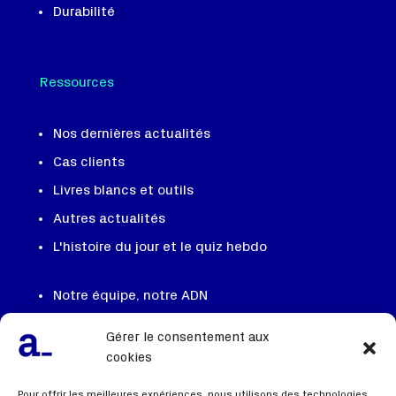
Durabilité
Ressources
Nos dernières actualités
Cas clients
Livres blancs et outils
Autres actualités
L'histoire du jour et le quiz hebdo
Notre équipe, notre ADN
On recrute
Gérer le consentement aux
Contactez nous
cookies
FAQ
Pour offrir les meilleures expériences, nous utilisons des technologies