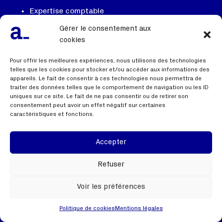
Expertise comptable
Audit
Gérer le consentement aux
cookies
Evaluation et expertise financière
Trésorerie
Pour offrir les meilleures expériences, nous utilisons des technologies
telles que les cookies pour stocker et/ou accéder aux informations des
Ingénierie et conseil patrimonial
appareils. Le fait de consentir à ces technologies nous permettra de
traiter des données telles que le comportement de navigation ou les ID
Gestion des risques
uniques sur ce site. Le fait de ne pas consentir ou de retirer son
consentement peut avoir un effet négatif sur certaines
Stratégie et organisation
caractéristiques et fonctions.
Formation
Transformation digitale
Accepter
Management de transition et appui
Refuser
opérationnel
Avocats
Voir les préférences
Durabilité
Politique de cookies
Mentions légales