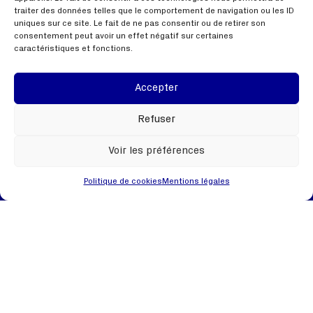
L'histoire du jour et le quiz hebdo
traiter des données telles que le comportement de navigation ou les ID
uniques sur ce site. Le fait de ne pas consentir ou de retirer son
consentement peut avoir un effet négatif sur certaines
Notre équipe, notre ADN
caractéristiques et fonctions.
On recrute
Contactez nous
Accepter
FAQ
Refuser
Voir les préférences
Liens utiles
Politique de cookies
Mentions légales
Mentions légales
Politique de confidentialité
Webinaire