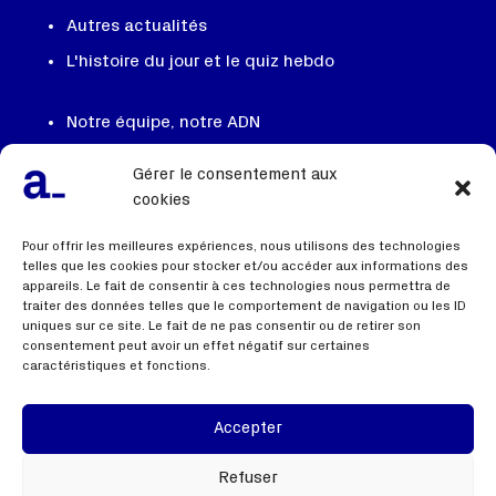
Autres actualités
L'histoire du jour et le quiz hebdo
Notre équipe, notre ADN
On recrute
Gérer le consentement aux
Contactez nous
cookies
FAQ
Pour offrir les meilleures expériences, nous utilisons des technologies
telles que les cookies pour stocker et/ou accéder aux informations des
appareils. Le fait de consentir à ces technologies nous permettra de
traiter des données telles que le comportement de navigation ou les ID
Liens utiles
uniques sur ce site. Le fait de ne pas consentir ou de retirer son
consentement peut avoir un effet négatif sur certaines
caractéristiques et fonctions.
Mentions légales
Politique de confidentialité
Accepter
Webinaire
Refuser