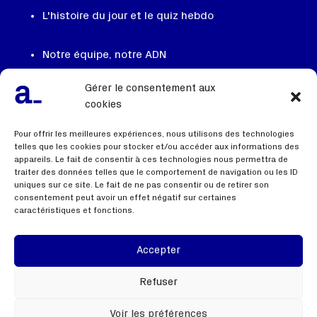
L'histoire du jour et le quiz hebdo
Notre équipe, notre ADN
On recrute
Gérer le consentement aux
Contactez nous
cookies
FAQ
Pour offrir les meilleures expériences, nous utilisons des technologies
telles que les cookies pour stocker et/ou accéder aux informations des
appareils. Le fait de consentir à ces technologies nous permettra de
traiter des données telles que le comportement de navigation ou les ID
Liens utiles
uniques sur ce site. Le fait de ne pas consentir ou de retirer son
consentement peut avoir un effet négatif sur certaines
caractéristiques et fonctions.
Mentions légales
Politique de confidentialité
Accepter
Webinaire
Refuser
Voir les préférences