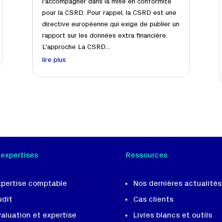
l'accompagner dans la mise en conformité
pour la CSRD. Pour rappel, la CSRD est une
directive européenne qui exige de publier un
rapport sur les données extra financière.
L'approche La CSRD...
lire plus
 expertises
Ressources
xpertise comptable
Nos dernières actualités
udit
Cas clients
aluation et expertise
Livres blancs et outils