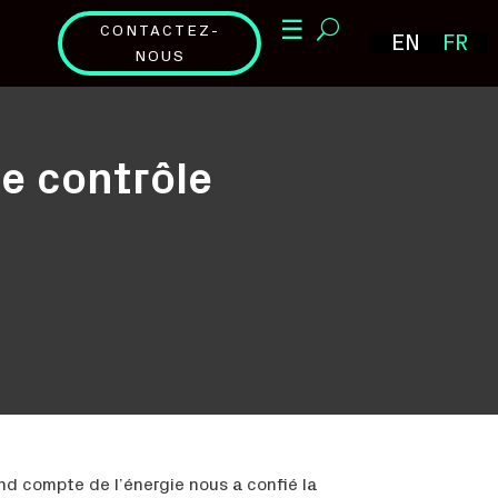
☰
CONTACTEZ-
EN
FR
NOUS
de contrôle
d compte de l’énergie nous a confié la