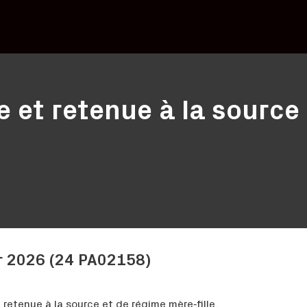
e et retenue à la source
er 2026 (24 PA02158)
 retenue à la source et de régime mère‑fille.