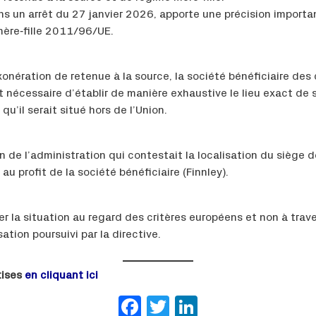
ns un arrêt du 27 janvier 2026, apporte une précision important
 mère‑fille 2011/96/UE.
xonération de retenue à la source, la société bénéficiaire des 
t nécessaire d’établir de manière exhaustive le lieu exact de 
’il serait situé hors de l’Union.
on de l’administration qui contestait la localisation du siège
u profit de la société bénéficiaire (Finnley).
ier la situation au regard des critères européens et non à tra
ation poursuivi par la directive.
tises
en cliquant ici
Facebook
Twitter
LinkedIn