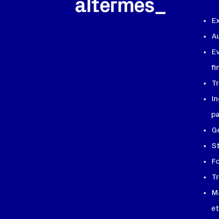
E
A
Ev
fi
Tr
In
pa
G
St
F
T
M
et