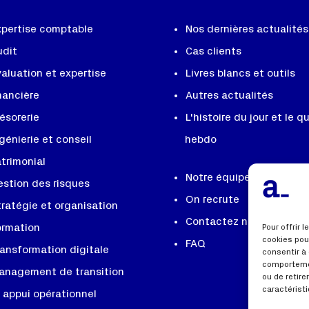
xpertise comptable
Nos dernières actualités
udit
Cas clients
aluation et expertise
Livres blancs et outils
nancière
Autres actualités
ésorerie
L'histoire du jour et le qu
génierie et conseil
hebdo
trimonial
Notre équipe, notre ADN
estion des risques
On recrute
ratégie et organisation
Contactez nous
ormation
Pour offrir 
cookies pou
FAQ
ransformation digitale
consentir à
comportemen
anagement de transition
ou de retir
caractéristi
 appui opérationnel