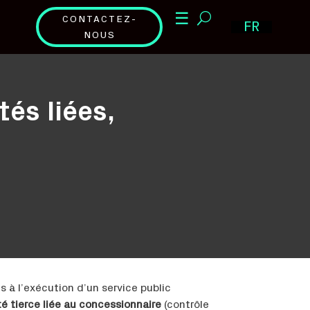
☰
CONTACTEZ-
FR
NOUS
tés liées,
s à l’exécution d’un service public
té tierce liée au concessionnaire
(contrôle