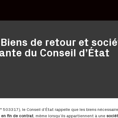
 Biens de retour et socié
ante du Conseil d’État
° 503317), le Conseil d’État rappelle que les biens nécessaire
 en fin de contrat
, même lorsqu’ils appartiennent à une
socié