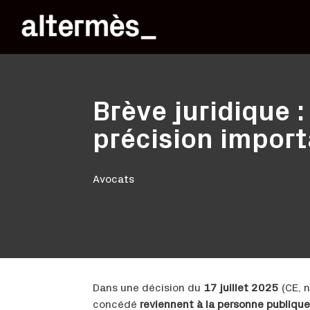
Brève juridique :
précision import
Avocats
Dans une décision du
17 juillet 2025
(CE, n
concédé
reviennent à la personne publique