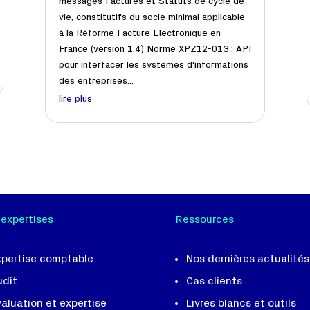
messages Factures et Statuts de cycle de
vie, constitutifs du socle minimal applicable
à la Réforme Facture Electronique en
France (version 1.4) Norme XPZ12-013 : API
pour interfacer les systèmes d'informations
des entreprises...
lire plus
 expertises
Ressources
xpertise comptable
Nos dernières actualités
udit
Cas clients
aluation et expertise
Livres blancs et outils