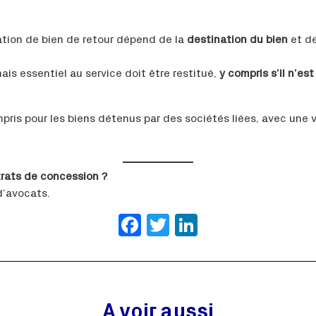
cation de bien de retour dépend de la
destination du bien
et d
ais essentiel au service doit être restitué,
y compris s’il n’es
mpris pour les biens détenus par des sociétés liées, avec une v
rats de concession ?
d’avocats.
Facebook
Twitter
LinkedIn
A voir aussi