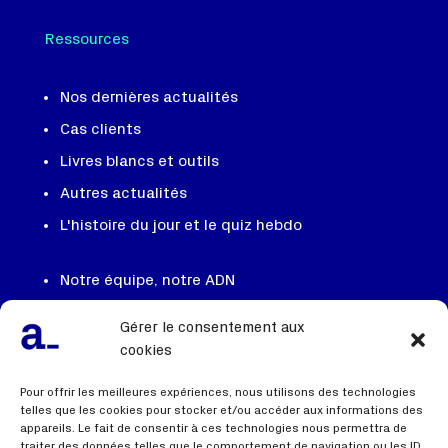
Ressources
Nos dernières actualités
Cas clients
Livres blancs et outils
Autres actualités
L'histoire du jour et le quiz hebdo
Notre équipe, notre ADN
On recrute
Gérer le consentement aux
Contactez nous
cookies
FAQ
Pour offrir les meilleures expériences, nous utilisons des technologies
telles que les cookies pour stocker et/ou accéder aux informations des
appareils. Le fait de consentir à ces technologies nous permettra de
traiter des données telles que le comportement de navigation ou les ID